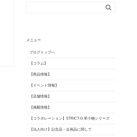

【掲載情報】
AGILITY Affa(アジリテ
ィ アファ)
ブランド
メニュー
ブログトップへ
【コラム】
【商品情報】
【イベント情報】
【店舗情報】
【掲載情報】
【コラボレーション】STRICT-G 革小物シリーズ
【法人向け】記念品・企画品に関して