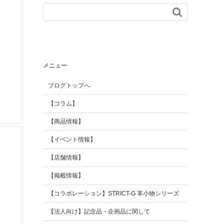

【掲載情報】
AGILITY Affa(アジリテ
ィ アファ)
ブランド
メニュー
ブログトップへ
【コラム】
【商品情報】
【イベント情報】
【店舗情報】
【掲載情報】
【コラボレーション】STRICT-G 革小物シリーズ
【法人向け】記念品・企画品に関して