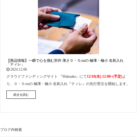
【商品情報】一瞬で心を掴む所作 薄さ０・５cmの 極薄・極小 名刺入れ
「ティレ」
2024.12.06
クラウドファンディングサイト 『Makuake』にて
12/18(水) 12:00~(予定)
よ
り、０・５cmの 極薄・極小 名刺入れ『ティレ』の先行受注を開始します。
続きを読む
ブログ内検索