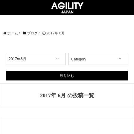
ホーム
/
ブログ
/
2017年 6月
Category
【イベント情報】
【コラム】
絞り込む
【商品情報】
【店舗情報】
2017年 6月 の投稿一覧
【掲載情報】
AGILITY Affa(アジリティ アフ
ァ)
ブランド