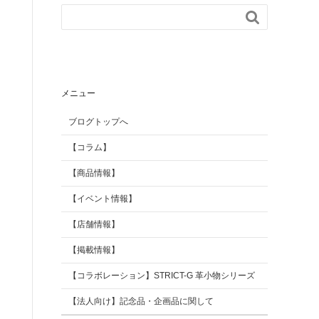

【掲載情報】
AGILITY Affa(アジリテ
ィ アファ)
ブランド
メニュー
ブログトップへ
【コラム】
【商品情報】
【イベント情報】
【店舗情報】
【掲載情報】
【コラボレーション】STRICT-G 革小物シリーズ
【法人向け】記念品・企画品に関して