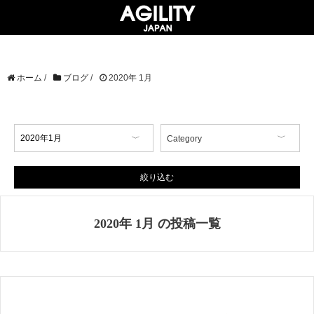
ホーム
/
ブログ
/
2020年 1月
Category
【イベント情報】
【コラム】
絞り込む
【商品情報】
【店舗情報】
2020年 1月 の投稿一覧
【掲載情報】
AGILITY Affa(アジリティ アフ
ァ)
ブランド