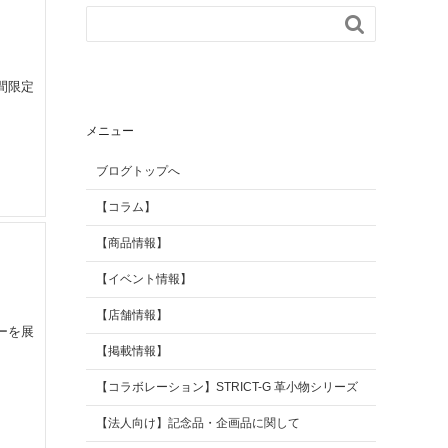

【掲載情報】
AGILITY Affa(アジリテ
ィ アファ)
ブランド
間限定
メニュー
ブログトップへ
【コラム】
【商品情報】
【イベント情報】
【店舗情報】
ーを展
【掲載情報】
【コラボレーション】STRICT-G 革小物シリーズ
【法人向け】記念品・企画品に関して