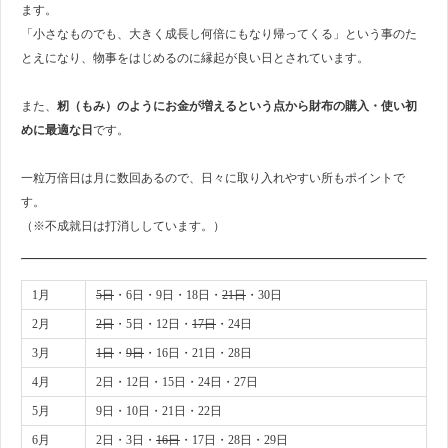
ます。
「小さなものでも、大きく成長し何倍にもなり帰ってくる」という事のた
とえになり、物事をはじめるのに縁起が良い日とされています。
また、
籾（もみ）のようにお金が増えるという点から財布の購入・使い初
めに最適な日
です。
一粒万倍日は月に数回あるので、日々に取り入れやすい所もポイントで
す。
（※不成就日は打消ししています。）
1月
5日
・6日・9日・18日・
21日
・30日
2月
2日
・5日・12日・
17日
・24日
3月
1日
・
9日
・16日・21日・28日
4月
2日・12日・15日・24日・27日
5月
9日・10日・21日・22日
6月
2日・3日・
16日
・17日・28日・29日