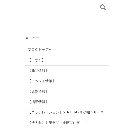

【掲載情報】
AGILITY Affa(アジリテ
ィ アファ)
ブランド
メニュー
ブログトップへ
【コラム】
【商品情報】
【イベント情報】
【店舗情報】
【掲載情報】
【コラボレーション】STRICT-G 革小物シリーズ
【法人向け】記念品・企画品に関して