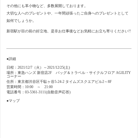
その他にも革小物など、多数展開しております。
大切な人へのプレゼントや、一年間頑張ったご自身へのプレゼントとして
如何でしょうか。
新宿駅が目の前の好立地、是非お仕事後などお気軽にお立ち寄りください!!
●詳細
日程：2021/12/7（火）～2021/12/25(土)
場所：東急ハンズ 新宿店2F バッグ＆トラベル・サイクルフロア AGILITY
コーナー
住所：東京都渋谷区千駄ヶ谷5-24-2 タイムズスクエアビル2～8F
営業時間：10:00 ～ 21:00
電話番号：03-5361-3111(自動音声応答)
●マップ