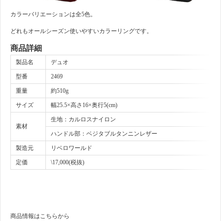
カラーバリエーションは全5色。
どれもオールシーズン使いやすいカラーリングです。
商品詳細
製品名
デュオ
型番
2469
重量
約510g
サイズ
幅25.5×高さ16×奥行5(cm)
生地：カルロスナイロン
素材
ハンドル部：ベジタブルタンニンレザー
製造元
リベロワールド
定価
\17,000(税抜)
商品情報はこちらから