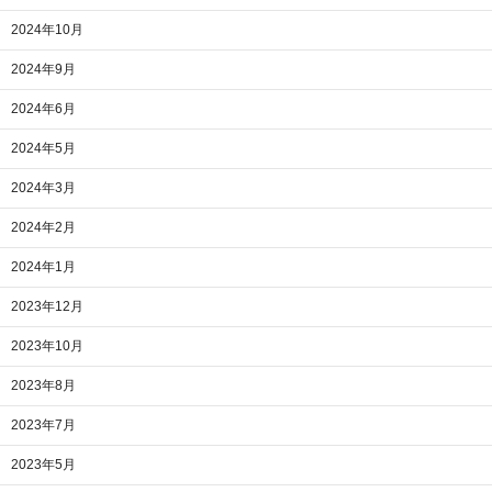
2024年10月
2024年9月
2024年6月
2024年5月
2024年3月
2024年2月
2024年1月
2023年12月
2023年10月
2023年8月
2023年7月
2023年5月