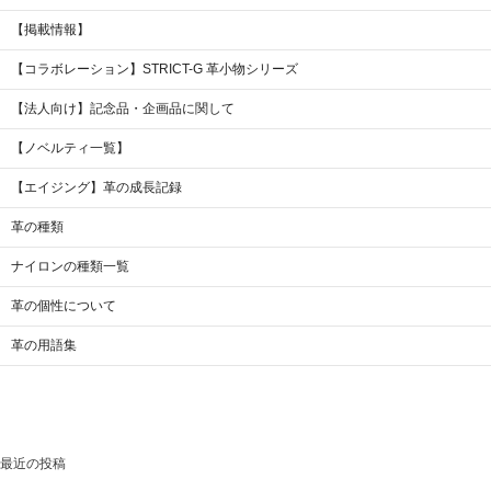
【掲載情報】
【コラボレーション】STRICT-G 革小物シリーズ
【法人向け】記念品・企画品に関して
【ノベルティ一覧】
【エイジング】革の成長記録
革の種類
ナイロンの種類一覧
革の個性について
革の用語集
最近の投稿