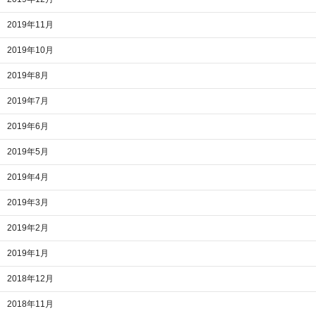
2019年11月
2019年10月
2019年8月
2019年7月
2019年6月
2019年5月
2019年4月
2019年3月
2019年2月
2019年1月
2018年12月
2018年11月