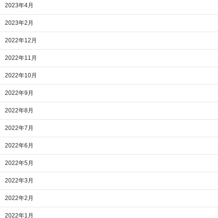
2023年4月
2023年2月
2022年12月
2022年11月
2022年10月
2022年9月
2022年8月
2022年7月
2022年6月
2022年5月
2022年3月
2022年2月
2022年1月