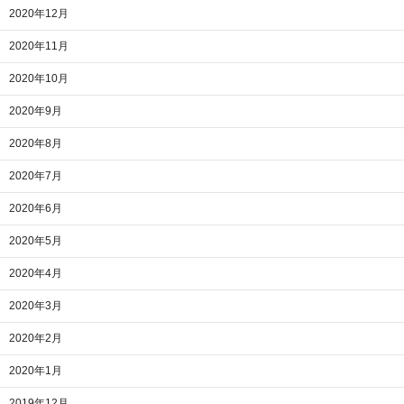
2020年12月
2020年11月
2020年10月
2020年9月
2020年8月
2020年7月
2020年6月
2020年5月
2020年4月
2020年3月
2020年2月
2020年1月
2019年12月