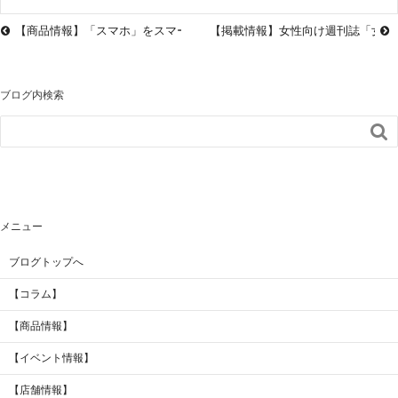
【商品情報】「スマホ」をスマートに携帯 お財布一体型スマホポーチ『S
【掲載情報】女性向け週刊誌「女性自身
ブログ内検索

メニュー
ブログトップへ
【コラム】
【商品情報】
【イベント情報】
【店舗情報】