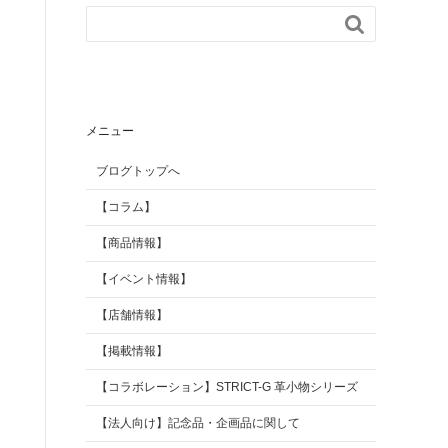

【掲載情報】
AGILITY Affa(アジリテ
ィ アファ)
ブランド
メニュー
ブログトップへ
【コラム】
【商品情報】
【イベント情報】
【店舗情報】
【掲載情報】
【コラボレーション】STRICT-G 革小物シリーズ
【法人向け】記念品・企画品に関して