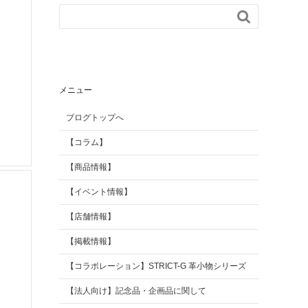

【掲載情報】
AGILITY Affa(アジリテ
ィ アファ)
ブランド
メニュー
ブログトップへ
【コラム】
【商品情報】
【イベント情報】
【店舗情報】
【掲載情報】
【コラボレーション】STRICT-G 革小物シリーズ
【法人向け】記念品・企画品に関して