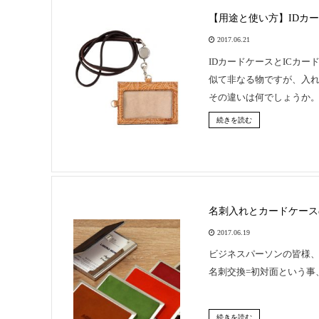
【用途と使い方】IDカ
2017.06.21
IDカードケースとICカー
似て非なる物ですが、入
その違いは何でしょうか
続きを読む
名刺入れとカードケース
2017.06.19
ビジネスパーソンの皆様
名刺交換=初対面という事
続きを読む